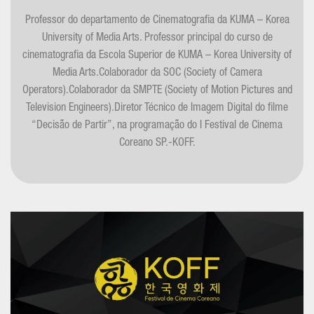
Professor do departamento de Cinematografia da KUMA – Korea
University of Media Arts. Professor principal do curso de
cinematografia da Escola Superior de KUMA – Korea University of
Media Arts.Colaborador da SOC (Society of Camera
Operators).Colaborador da SMPTE (Society of Motion Pictures and
Television Engineers).Diretor Técnico de Imagem Digital do filme
“Decisão de Partir”, na programação do I Festival de Cinema
Coreano SP.-KOFF.