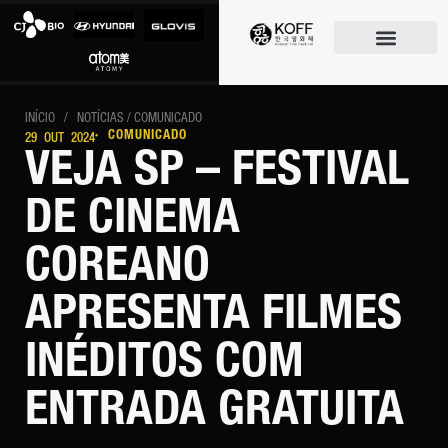
O FESTIVAL
INÍCIO
/
NOTÍCIAS
/ COMUNICADO
· COMUNICADO
29 OUT 2024
VEJA SP – FESTIVAL
DE CINEMA
COREANO
APRESENTA FILMES
INÉDITOS COM
ENTRADA GRATUITA