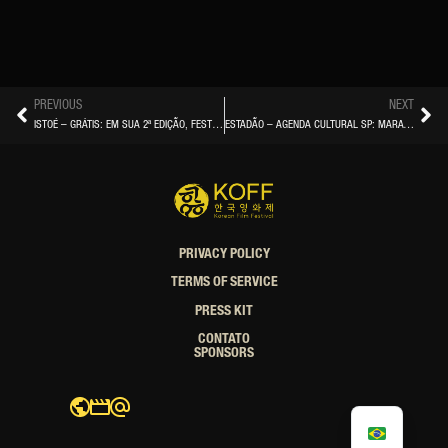
PREVIOUS
NEXT
ISTOÉ – GRÁTIS: EM SUA 2ª EDIÇÃO, FESTIVAL DE CINEMA COREANO KOFF TRAZ A SP FILMES PRODUZIDOS ENTRE 2022 E 2024
ESTADÃO – AGENDA CULTURAL SP: MARATONA DE BRUNO MARS, ALCIONE E ZÉ RAMALHO SÃO ALGUMAS DAS ATRAÇÕES
PRIVACY POLICY
TERMS OF SERVICE
PRESS KIT
CONTATO
SPONSORS