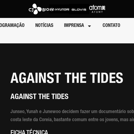
OGRAMAÇÃO
NOTÍCIAS
IMPRENSA
CONTATO
AGAINST THE TIDES
AGAINST THE TIDES
Junseo, Yunah e Junewoo decidem fazer um documentário sobr
costa leste da Coreia, bastante comum entre os jovens, mas ai
FICHA TÉCNICA