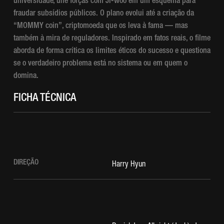
universidade, une forças com Ji-woo em um esquema para
fraudar subsídios públicos. O plano evolui até a criação da
“MOMMY coin”, criptomoeda que os leva à fama — mas
também à mira de reguladores. Inspirado em fatos reais, o filme
aborda de forma crítica os limites éticos do sucesso e questiona
se o verdadeiro problema está no sistema ou em quem o
domina.
FICHA TÉCNICA
DIREÇÃO
Harry Hyun