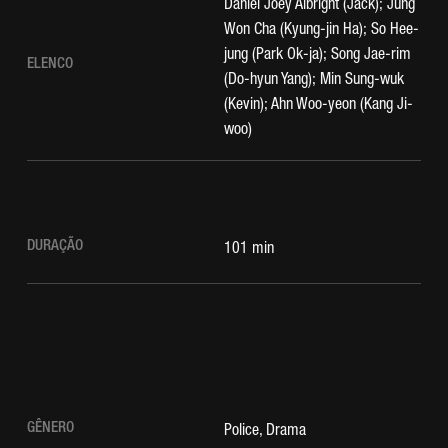
Daniel Joey Albright (Jack); Jung
Won Cha (Kyung-jin Ha); So Hee-
jung (Park Ok-ja); Song Jae-rim
ELENCO
(Do-hyun Yang); Min Sung-wuk
(Kevin); Ahn Woo-yeon (Kang Ji-
woo)
DURAÇÃO
101 min
GÊNERO
Police, Drama