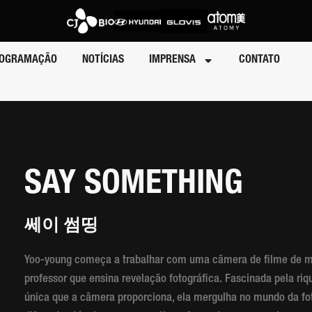
OGRAMAÇÃO
NOTÍCIAS
IMPRENSA
CONTATO
SAY SOMETHING
쎄이 썸띵
Yoo-young começa a trabalhar com uma câmera de filme de m
professor que ensina revelação fotográfica. Fascinada pela riq
única que a câmera proporciona, ela mergulha no mundo da fot