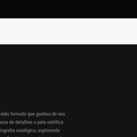
édio formato que ganhou de seu
ueza de detalhes e pela estética
ografia analógica, explorando