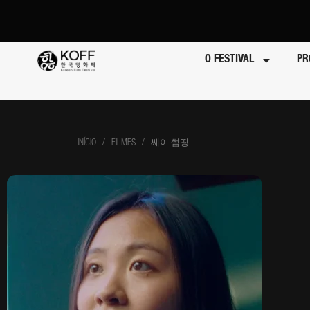
O FESTIVAL
PR
INÍCIO
/ FILMES / 쎄이 썸띵