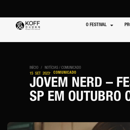
O FESTIVAL
PR
INÍCIO
/
NOTÍCIAS
/ COMUNICADO
· COMUNICADO
15 SET 2023
JOVEM NERD – FE
SP EM OUTUBRO 