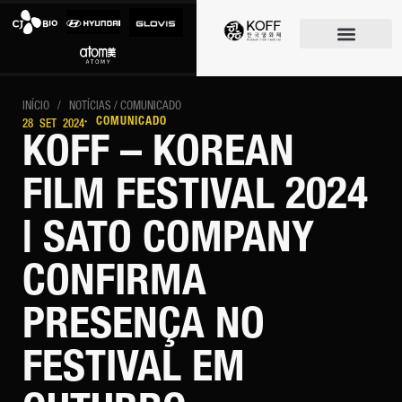
O FESTIVAL
INÍCIO
/
NOTÍCIAS
/ COMUNICADO
· COMUNICADO
28 SET 2024
KOFF – KOREAN
FILM FESTIVAL 2024
| SATO COMPANY
CONFIRMA
PRESENÇA NO
FESTIVAL EM