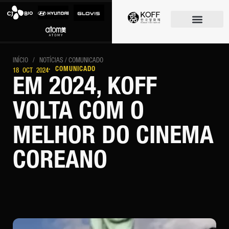
O FESTIVAL
INÍCIO
/
NOTÍCIAS
/ COMUNICADO
· COMUNICADO
18 OCT 2024
EM 2024, KOFF
VOLTA COM O
MELHOR DO CINEMA
COREANO