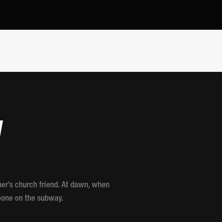
W
her’s church friend. At dawn, when
eone on the subway.