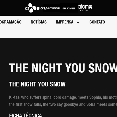
OGRAMAÇÃO
NOTÍCIAS
IMPRENSA
CONTATO
THE NIGHT YOU SNO
THE NIGHT YOU SNOW
Ki-tae, who suffers spinal cord damage, meets Sophia, his mot
the first snow falls, the two say goodbye and Sofia meets som
FICHA TÉCNICA