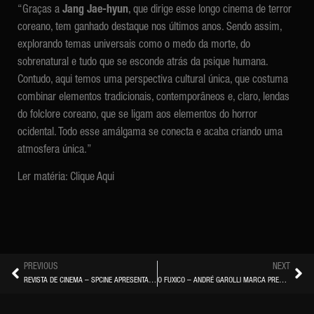
“Graças a
Jang Jae-hyun
, que dirige esse longo cinema de terror
coreano, tem ganhado destaque nos últimos anos. Sendo assim,
explorando temas universais como o medo da morte, do
sobrenatural e tudo que se esconde atrás da psique humana.
Contudo, aqui temos uma perspectiva cultural única, que costuma
combinar elementos tradicionais, contemporâneos e, claro, lendas
do folclore coreano, que se ligam aos elementos do horror
ocidental. Todo esse amálgama se conecta e acaba criando uma
atmosfera única.”
Ler matéria:
Clique Aqui
PREVIOUS
NEXT
REVISTA DE CINEMA – SPCINE APRESENTA O KOREAN FILM FESTIVAL
O FUXICO – ANDRÉ GAROLLI MARCA PRESENÇA NA CABINE DO KOFF-FESTIVAL DE CINEMA COREANO