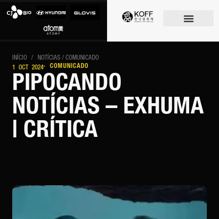
O FESTIVAL
INÍCIO
/
NOTÍCIAS
/ COMUNICADO
· COMUNICADO
1 OCT 2024
PIPOCANDO
NOTÍCIAS – EXHUMA
| CRÍTICA