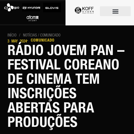
O FESTIVAL
INÍCIO
/
NOTÍCIAS
/ COMUNICADO
· COMUNICADO
3 MAY 2024
RÁDIO JOVEM PAN –
FESTIVAL COREANO
DE CINEMA TEM
INSCRIÇÕES
ABERTAS PARA
PRODUÇÕES