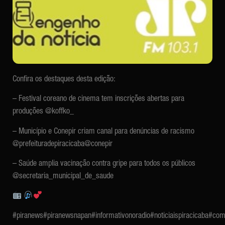
Confira os destaques desta edição:
– Festival coreano de cinema tem inscrições abertas para
produções
@koffko_
– Município e Conepir criam canal para denúncias de racismo
@prefeituradepiracicaba
@conepir
– Saúde amplia vacinação contra gripe para todos os públicos
@secretaria_municipal_de_saude
#piranews
#piranewsnapan
#informativonoradio
#noticiaispiracicaba
#com