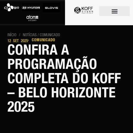
O FESTIVAL
INÍCIO
/
NOTÍCIAS
/ COMUNICADO
· COMUNICADO
12 SET 2025
CONFIRA A
PROGRAMAÇÃO
COMPLETA DO KOFF
– BELO HORIZONTE
2025