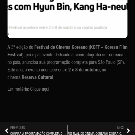
A 3ª edição do
Festival de Cinema Coreano
(
KOFF – Korean Film
Festival
), principal evento dedicado à cinematografia sul-coreana
no país, anunciou sua programação completa para São Paulo (SP).
Este ano, o evento acontece entre
2 e 8 de outubro
, no
cinema
Reserva Cultural
.
Ler matéria:
Clique aqui
PREVIOUS
NEXT
CONFIRA A PROGRAMAÇÃO COMPLETA DO KOFF – BELO HORIZONTE 2025
FESTIVAL DE CINEMA COREANO EXIBIRÁ CERCA DE 100 FILMES EM 7 CIDADES DO PAÍS