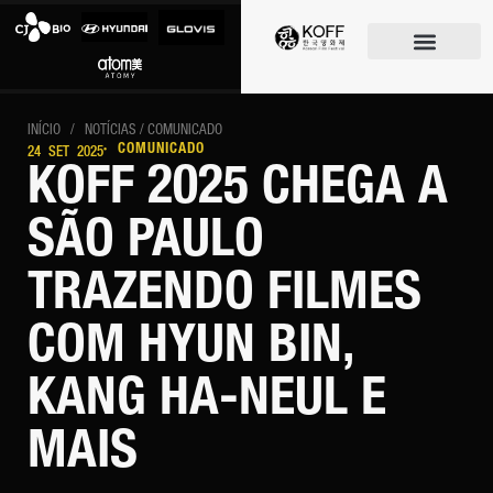
O FESTIVAL
INÍCIO
/
NOTÍCIAS
/ COMUNICADO
· COMUNICADO
24 SET 2025
KOFF 2025 CHEGA A
SÃO PAULO
TRAZENDO FILMES
COM HYUN BIN,
KANG HA-NEUL E
MAIS