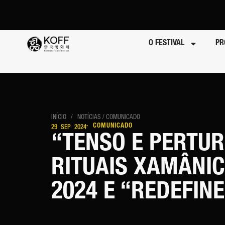
O FESTIVAL
PR
INÍCIO
/
NOTÍCIAS
/ COMUNICADO
· COMUNICADO
29 SEP 2024
“TENSO E PERTU
RITUAIS XAMÂNIC
2024 E “REDEFIN