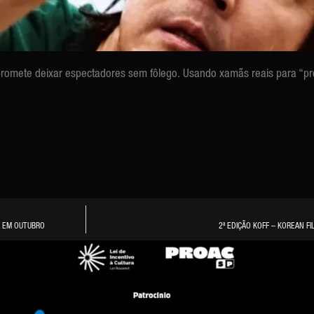
 promete deixar espectadores sem fôlego.
Usando xamãs reais para “pr
L EM OUTUBRO
2ª EDIÇÃO KOFF – KOREAN F